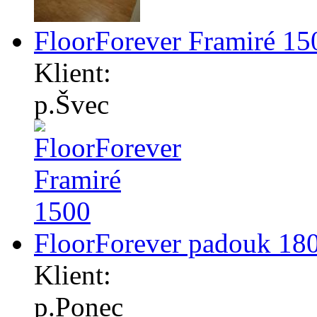
FloorForever Framiré 15
Klient:
p.Švec
FloorForever padouk 18
Klient:
p.Ponec