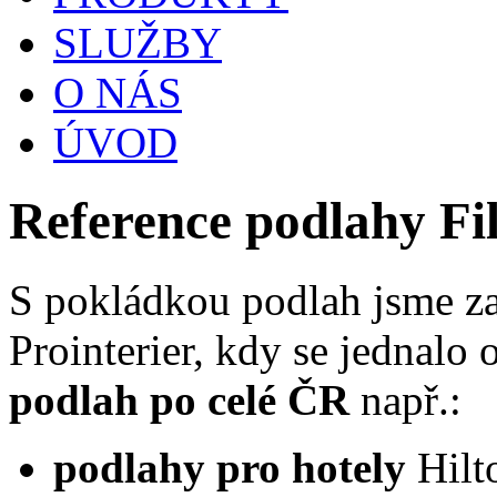
SLUŽBY
O NÁS
ÚVOD
Reference podlahy Fi
S pokládkou podlah jsme za
Prointerier, kdy se jednalo
podlah po celé ČR
např.:
podlahy pro hotely
Hilto