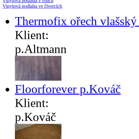
Vinylová podlaha v rolích
Vinylová podlaha ve čtvercích
Thermofix ořech vlašský
Klient:
p.Altmann
Floorforever p.Kováč
Klient:
p.Kováč