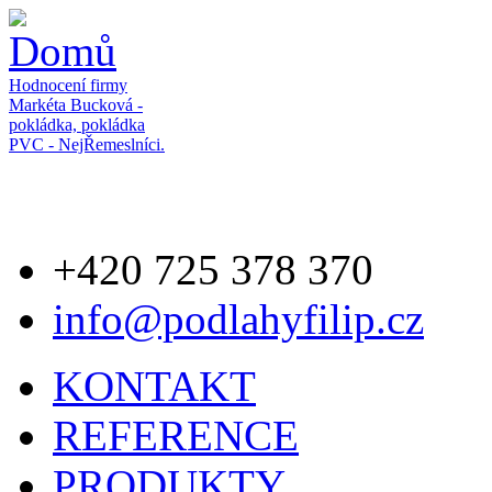
Přejít k hlavnímu obsahu
Hodnocení firmy
Markéta Bucková -
pokládka, pokládka
PVC - NejŘemeslníci.
+420 725 378 370
info@podlahyfilip.cz
KONTAKT
REFERENCE
PRODUKTY