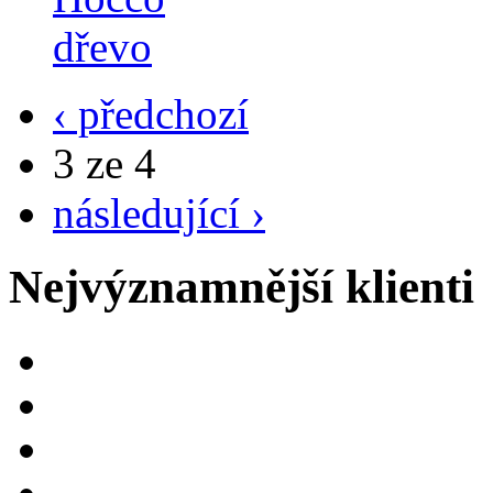
‹ předchozí
3 ze 4
následující ›
Nejvýznamnější klienti