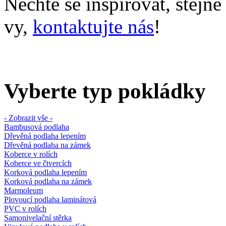
Nechte se inspirovat, stejn
vy,
kontaktujte nás
!
Vyberte typ pokládky
- Zobrazit vše -
Bambusová podlaha
Dřevěná podlaha lepením
Dřevěná podlaha na zámek
Koberce v rolích
Koberce ve čtvercích
Korková podlaha lepením
Korková podlaha na zámek
Marmoleum
Plovoucí podlaha laminátová
PVC v rolích
Samonivelační stěrka